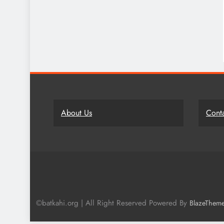
About Us
Cont
©batkahi.org | All Right Reserved Powered By
BlazeThem