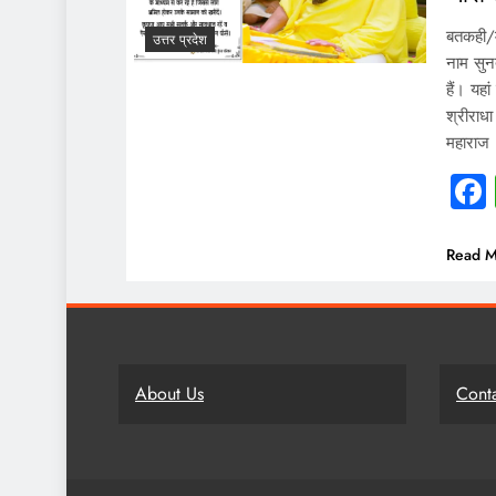
बतकही/म
उत्तर प्रदेश
नाम सुन
हैं। यह
श्रीराधा 
महाराज
Read M
About Us
Cont