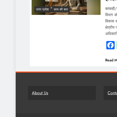
बतकही/फ
उत्तर प्रदेश
काम की बात
विभाग क
विकास क
क्षेत्री
अधिकारी
Read M
About Us
Cont