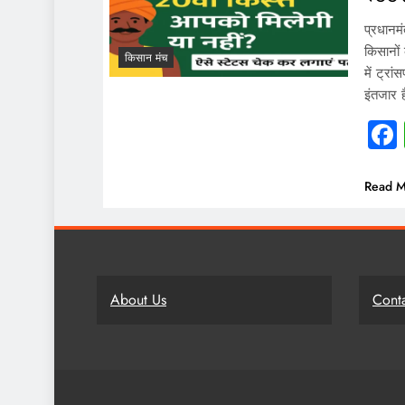
प्रधानम
किसानों 
किसान मंच
में ट्र
इंतजार 
Read M
About Us
Cont