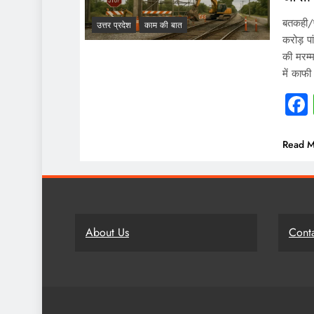
बतकही/फ
उत्तर प्रदेश
काम की बात
करोड़ प
की मरम्
में काफी
Read M
About Us
Cont