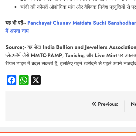
चांदी की कीमतें औद्योगिक मांग और वैश्विक निवेश प्रवृत्तियों से प्
यह भी पढ़ेंः-
Panchayat Chunav Matdata Suchi Sanshodhan: पंचायत
में अपना नाम
Source;-
यह डेटा
India Bullion and Jewellers Association
प्लेटफॉर्म जैसे
MMTC-PAMP
,
Tanishq
, और
Live Mint
पर उपलब्ध
रीयल टाइम में बदल सकती हैं, इसलिए गहने खरीदने से पहले अपने नजदीकी
Facebook
WhatsApp
X
पोस्ट
Previous:
Ne
नेविगेशन