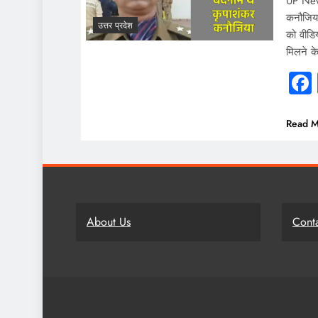
UP News
कनौजिया
उत्तर प्रदेश
को वीडि
मिलने क
Read M
About Us
Cont