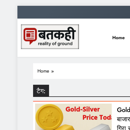
Skip
to
content
Home
batkahi.org
Home
टैग:
Gold-
बाजार
गिरा 