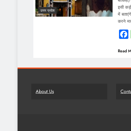
बतकही/फत
इसी कड़
उत्तर प्रदेश
में बताए
करने मा
Read M
About Us
Cont