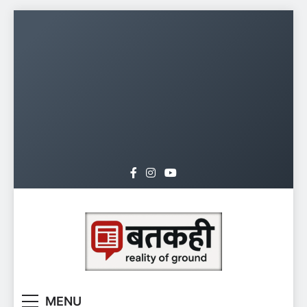
Skip
to
content
batkahi.org
MENU